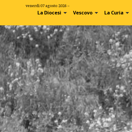
S
venerdì 07 agosto 2026 –
k
La Diocesi
Vescovo
La Curia
i
p
t
o
c
o
n
t
e
n
t