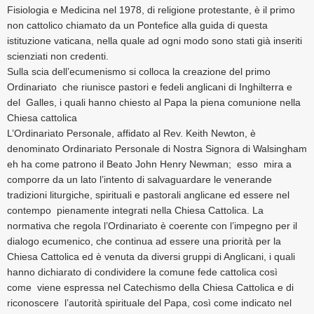
Fisiologia e Medicina nel 1978, di religione protestante, è il primo
non cattolico chiamato da un Pontefice alla guida di questa
istituzione vaticana, nella quale ad ogni modo sono stati già inseriti
scienziati non credenti.
Sulla scia dell’ecumenismo si colloca la creazione del primo
Ordinariato che riunisce pastori e fedeli anglicani di Inghilterra e
del Galles, i quali hanno chiesto al Papa la piena comunione nella
Chiesa cattolica
L’Ordinariato Personale, affidato al Rev. Keith Newton, è
denominato Ordinariato Personale di Nostra Signora di Walsingham
eh ha come patrono il Beato John Henry Newman; esso mira a
comporre da un lato l’intento di salvaguardare le venerande
tradizioni liturgiche, spirituali e pastorali anglicane ed essere nel
contempo pienamente integrati nella Chiesa Cattolica. La
normativa che regola l’Ordinariato è coerente con l’impegno per il
dialogo ecumenico, che continua ad essere una priorità per la
Chiesa Cattolica ed è venuta da diversi gruppi di Anglicani, i quali
hanno dichiarato di condividere la comune fede cattolica così
come viene espressa nel Catechismo della Chiesa Cattolica e di
riconoscere l’autorità spirituale del Papa, così come indicato nel