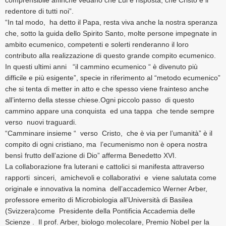
redentore di tutti noi”.
“In tal modo, ha detto il Papa, resta viva anche la nostra speranza
che, sotto la guida dello Spirito Santo, molte persone impegnate in
ambito ecumenico, competenti e solerti renderanno il loro
contributo alla realizzazione di questo grande compito ecumenico.
In questi ultimi anni “il cammino ecumenico “ è divenuto più
difficile e più esigente”, specie in riferimento al “metodo ecumenico”
che si tenta di metter in atto e che spesso viene frainteso anche
all’interno della stesse chiese.Ogni piccolo passo di questo
cammino appare una conquista ed una tappa che tende sempre
verso nuovi traguardi.
“Camminare insieme “ verso Cristo, che è via per l’umanità” è il
compito di ogni cristiano, ma l’ecumenismo non è opera nostra
bensì frutto dell’azione di Dio” afferma Benedetto XVI.
La collaborazione fra luterani e cattolici si manifesta attraverso
rapporti sinceri, amichevoli e collaborativi e viene salutata come
originale e innovativa la nomina dell’accademico Werner Arber,
professore emerito di Microbiologia all’Università di Basilea
(Svizzera)come Presidente della Pontificia Accademia delle
Scienze . Il prof. Arber, biologo molecolare, Premio Nobel per la