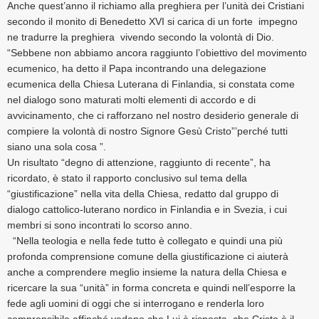
Anche quest’anno il richiamo alla preghiera per l’unità dei Cristiani
secondo il monito di Benedetto XVI si carica di un forte impegno
ne tradurre la preghiera vivendo secondo la volontà di Dio.
“Sebbene non abbiamo ancora raggiunto l’obiettivo del movimento
ecumenico, ha detto il Papa incontrando una delegazione
ecumenica della Chiesa Luterana di Finlandia, si constata come
nel dialogo sono maturati molti elementi di accordo e di
avvicinamento, che ci rafforzano nel nostro desiderio generale di
compiere la volontà di nostro Signore Gesù Cristo”’perché tutti
siano una sola cosa ”.
Un risultato “degno di attenzione, raggiunto di recente”, ha
ricordato, è stato il rapporto conclusivo sul tema della
“giustificazione” nella vita della Chiesa, redatto dal gruppo di
dialogo cattolico-luterano nordico in Finlandia e in Svezia, i cui
membri si sono incontrati lo scorso anno.
“Nella teologia e nella fede tutto è collegato e quindi una più
profonda comprensione comune della giustificazione ci aiuterà
anche a comprendere meglio insieme la natura della Chiesa e
ricercare la sua “unità” in forma concreta e quindi nell’esporre la
fede agli uomini di oggi che si interrogano e renderla loro
comprensibile affinché vedano che Lui è risposta, che Cristo è il