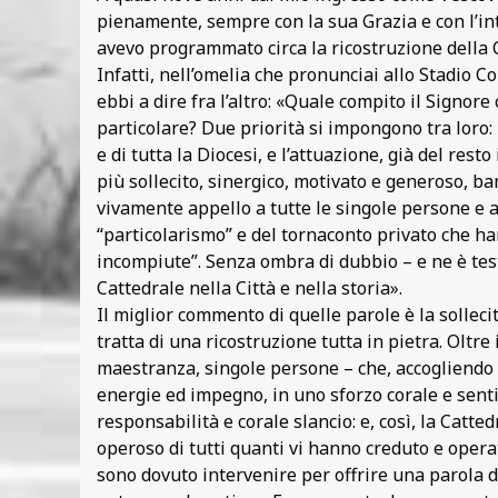
pienamente, sempre con la sua Grazia e con l’int
avevo programmato circa la ricostruzione della 
Infatti, nell’omelia che pronunciai allo Stadio C
ebbi a dire fra l’altro: «Quale compito il Signore
particolare? Due priorità si impongono tra loro: l
e di tutta la Diocesi, e l’attuazione, già del re
più sollecito, sinergico, motivato e generoso, ba
vivamente appello a tutte le singole persone e a 
“particolarismo” e del tornaconto privato che h
incompiute”. Senza ombra di dubbio – e ne è tes
Cattedrale nella Città e nella storia».
Il miglior commento di quelle parole è la solleci
tratta di una ricostruzione tutta in pietra. Oltre
maestranza, singole persone – che, accogliendo i
energie ed impegno, in uno sforzo corale e senti
responsabilità e corale slancio: e, così, la Catte
operoso di tutti quanti vi hanno creduto e opera
sono dovuto intervenire per offrire una parola d