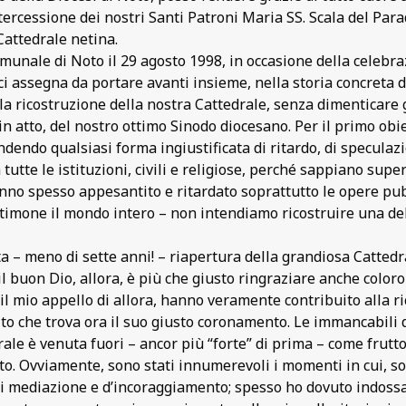
ercessione dei nostri Santi Patroni Maria SS. Scala del Para
Cattedrale netina.
omunale di Noto il 29 agosto 1998, in occasione della celebra
 ci assegna da portare avanti insieme, nella storia concreta d
a ricostruzione della nostra Cattedrale, senza dimenticare gli 
sto in atto, del nostro ottimo Sinodo diocesano. Per il primo 
ndendo qualsiasi forma ingiustificata di ritardo, di speculazi
tutte le istituzioni, civili e religiose, perché sappiano supe
anno spesso appesantito e ritardato soprattutto le opere p
timone il mondo intero – non intendiamo ricostruire una del
ta – meno di sette anni! – riapertura della grandiosa Cattedr
 il buon Dio, allora, è più che giusto ringraziare anche coloro
l mio appello di allora, hanno veramente contribuito alla ri
to che trova ora il suo giusto coronamento. Le immancabili d
drale è venuta fuori – ancor più “forte” di prima – come frutt
to. Ovviamente, sono stati innumerevoli i momenti in cui, sop
i mediazione e d’incoraggiamento; spesso ho dovuto indossare