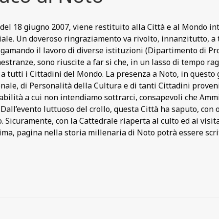
el 18 giugno 2007, viene restituito alla Città e al Mondo int
e. Un doveroso ringraziamento va rivolto, innanzitutto, a 
amando il lavoro di diverse istituzioni (Dipartimento di Pro
stranze, sono riuscite a far si che, in un lasso di tempo ra
e a tutti i Cittadini del Mondo. La presenza a Noto, in questo g
le, di Personalità della Cultura e di tanti Cittadini proveni
onsabilità a cui non intendiamo sottrarci, consapevoli che Am
Dall’evento luttuoso del crollo, questa Città ha saputo, con
o. Sicuramente, con la Cattedrale riaperta al culto ed ai visita
ima, pagina nella storia millenaria di Noto potrà essere scri