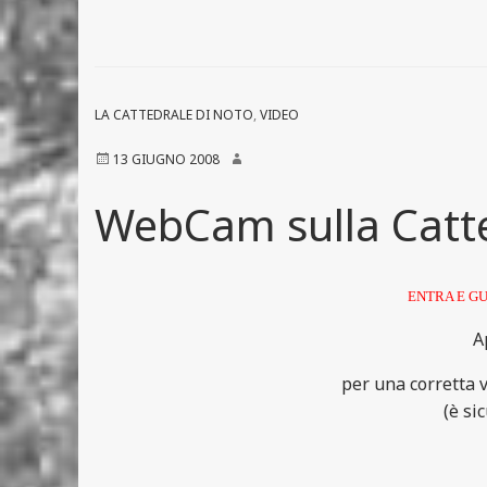
LA CATTEDRALE DI NOTO
,
VIDEO
13 GIUGNO 2008
WebCam sulla Catte
ENTRA E GU
A
per una corretta v
(è si