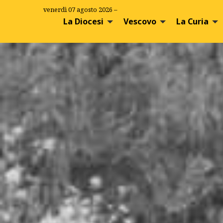
S
venerdì 07 agosto 2026 –
k
La Diocesi
Vescovo
La Curia
i
p
t
o
c
o
n
t
e
n
t