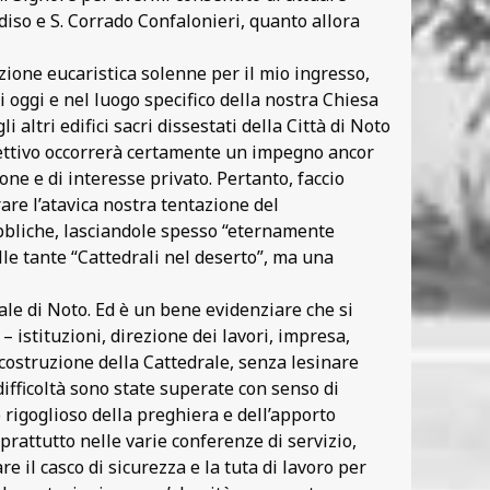
diso e S. Corrado Confalonieri, quanto allora
zione eucaristica solenne per il mio ingresso,
i oggi e nel luogo specifico della nostra Chiesa
altri edifici sacri dissestati della Città di Noto
obiettivo occorrerà certamente un impegno ancor
one e di interesse privato. Pertanto, faccio
rare l’atavica nostra tentazione del
ubbliche, lasciandole spesso “eternamente
le tante “Cattedrali nel deserto”, ma una
ale di Noto. Ed è un bene evidenziare che si
 – istituzioni, direzione dei lavori, impresa,
costruzione della Cattedrale, senza lesinare
ifficoltà sono state superate con senso di
o rigoglioso della preghiera e dell’apporto
rattutto nelle varie conferenze di servizio,
 il casco di sicurezza e la tuta di lavoro per