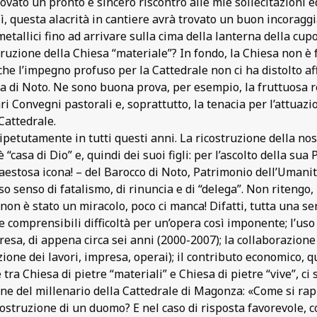
vato un pronto e sincero riscontro alle mie sollecitazioni e
osì, questa alacrità in cantiere avrà trovato un buon incora
etallici fino ad arrivare sulla cima della lanterna della cup
truzione della Chiesa “materiale”? In fondo, la Chiesa non è fat
he l’impegno profuso per la Cattedrale non ci ha distolto aff
hiesa di Noto. Ne sono buona prova, per esempio, la fruttuosa
vari Convegni pastorali e, soprattutto, la tenacia per l’attu
Cattedrale.
ipetutamente in tutti questi anni. La ricostruzione della no
è “casa di Dio” e, quindi dei suoi figli: per l’ascolto della sua
estosa icona! – del Barocco di Noto, Patrimonio dell’Umanità
so senso di fatalismo, di rinuncia e di “delega”. Non ritengo,
non è stato un miracolo, poco ci manca! Difatti, tutta una s
comprensibili difficoltà per un’opera così imponente; l’uso e
resa, di appena circa sei anni (2000-2007); la collaborazione 
ezione dei lavori, impresa, operai); il contributo economico, 
 tra Chiesa di pietre “materiali” e Chiesa di pietre “vive”, ci
ione del millenario della Cattedrale di Magonza: «Come si rap
a costruzione di un duomo? E nel caso di risposta favorevole,