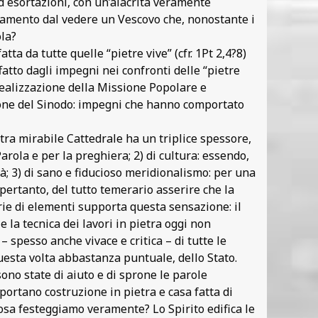
d esortazioni, con un’alacrità veramente
ggiamento dal vedere un Vescovo che, nonostante i
ola?
ta da tutte quelle “pietre vive” (cfr. 1Pt 2,4?8)
atto dagli impegni nei confronti delle “pietre
 realizzazione della Missione Popolare e
azione del Sinodo: impegni che hanno comportato
stra mirabile Cattedrale ha un triplice spessore,
 Parola e per la preghiera; 2) di cultura: essendo,
; 3) di sano e fiducioso meridionalismo: per una
 pertanto, del tutto temerario asserire che la
erie di elementi supporta questa sensazione: il
 la tecnica dei lavori in pietra oggi non
– spesso anche vivace e critica – di tutte le
questa volta abbastanza puntuale, dello Stato.
 sono state di aiuto e di sprone le parole
portano costruzione in pietra e casa fatta di
 cosa festeggiamo veramente? Lo Spirito edifica le