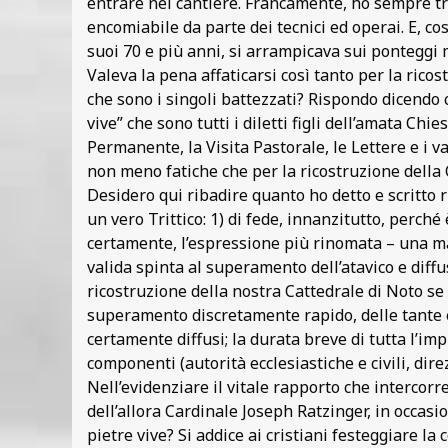
entrare nel cantiere. Francamente, ho sempre tro
encomiabile da parte dei tecnici ed operai. E, c
suoi 70 e più anni, si arrampicava sui ponteggi m
Valeva la pena affaticarsi così tanto per la ricos
che sono i singoli battezzati? Rispondo dicendo c
vive” che sono tutti i diletti figli dell’amata C
Permanente, la Visita Pastorale, le Lettere e i 
non meno fatiche che per la ricostruzione della 
Desidero qui ribadire quanto ho detto e scritto r
un vero Trittico: 1) di fede, innanzitutto, perché 
certamente, l’espressione più rinomata – una ma
valida spinta al superamento dell’atavico e diffu
ricostruzione della nostra Cattedrale di Noto se 
superamento discretamente rapido, delle tante e 
certamente diffusi; la durata breve di tutta l’imp
componenti (autorità ecclesiastiche e civili, dir
Nell’evidenziare il vitale rapporto che intercorre
dell’allora Cardinale Joseph Ratzinger, in occas
pietre vive? Si addice ai cristiani festeggiare l