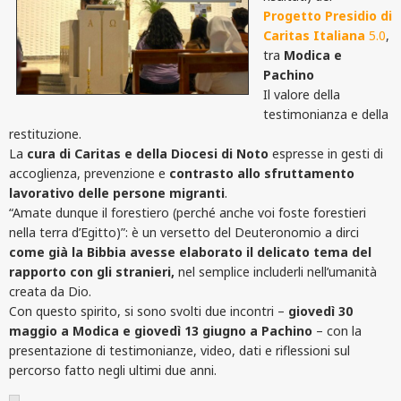
Progetto Presidio di
Caritas Italiana
5.0
,
tra
Modica e
Pachino
Il valore della
testimonianza e della
restituzione.
La
cura di Caritas e della Diocesi di Noto
espresse in gesti di
accoglienza, prevenzione e
contrasto allo sfruttamento
lavorativo delle persone migranti
.
“Amate dunque il forestiero (perché anche voi foste forestieri
nella terra d’Egitto)”: è un versetto del Deuteronomio a dirci
come già la Bibbia avesse elaborato il delicato tema del
rapporto con gli stranieri,
nel semplice includerli nell’umanità
creata da Dio.
Con questo spirito, si sono svolti due incontri –
giovedì 30
maggio a Modica e giovedì 13 giugno a Pachino
– con la
presentazione di testimonianze, video, dati e riflessioni sul
percorso fatto negli ultimi due anni.