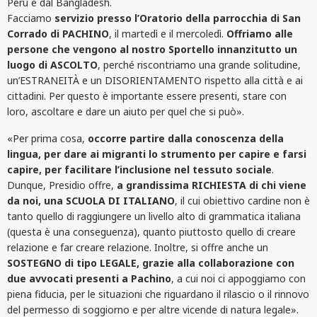
Perù e dal Bangladesh.
Facciamo
servizio presso l’Oratorio della parrocchia di San
Corrado di PACHINO
, il martedì e il mercoledì.
Offriamo alle
persone che vengono al nostro Sportello innanzitutto un
luogo di ASCOLTO
, perché riscontriamo una grande solitudine,
un’ESTRANEITÀ e un DISORIENTAMENTO rispetto alla città e ai
cittadini. Per questo è importante essere presenti, stare con
loro, ascoltare e dare un aiuto per quel che si può».
«Per prima cosa,
occorre partire dalla conoscenza della
lingua, per dare ai migranti lo strumento per capire e farsi
capire, per facilitare l’inclusione nel tessuto sociale
.
Dunque, Presidio offre,
a grandissima RICHIESTA di chi viene
da noi, una SCUOLA DI ITALIANO
, il cui obiettivo cardine non è
tanto quello di raggiungere un livello alto di grammatica italiana
(questa è una conseguenza), quanto piuttosto quello di creare
relazione e far creare relazione. Inoltre, si offre anche un
SOSTEGNO di tipo LEGALE, grazie alla collaborazione con
due avvocati presenti a Pachino
, a cui noi ci appoggiamo con
piena fiducia, per le situazioni che riguardano il rilascio o il rinnovo
del permesso di soggiorno e per altre vicende di natura legale».