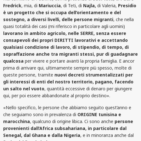
Fredrick
, mia, di
Mariuccia
, di Teti, di
Najla,
di Valeria,
Presidio
è un progetto che si occupa dell’orientamento e del
sostegno, a diversi livelli, delle persone migranti
, che nella
quasi totalità dei casi (mi riferisco in particolare agli uomini)
lavorano in ambito agricolo, nelle SERRE, senza essere
consapevoli dei propri DIRITTI lavorativi e accettando
qualsiasi condizione di lavoro, di stipendio, di tempo, di
sopraffazione anche tra migranti stessi, pur di guadagnare
qualcosa
per vivere e portare avanti la propria famiglia. E ancor
prima di arrivare qui, ultimamente sempre più spesso, molte di
queste persone, tramite
nuovi decreti strumentalizzati per
gli interessi di enti del nostro territorio, pagano, facendo
un salto nel vuoto
, quantità eccessive di denaro per giungere
qui, per poi essere abbandonate al proprio destino».
«Nello specifico, le persone che abbiamo seguito quest’anno e
che seguiamo sono in prevalenza di
ORIGINE tunisina e
marocchina
, qualcuno di origine libica. Ci sono anche
persone
provenienti dall’Africa subsahariana, in particolare dal
Senegal, dal Ghana e dalla Nigeria
, e in minoranza anche dal