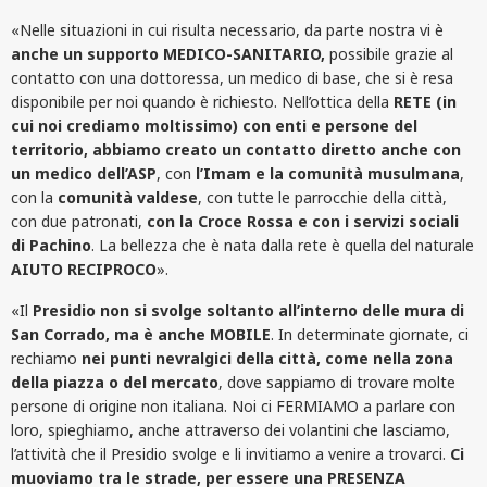
«Nelle situazioni in cui risulta necessario, da parte nostra vi è
anche un supporto MEDICO-SANITARIO,
possibile grazie al
contatto con una dottoressa, un medico di base, che si è resa
disponibile per noi quando è richiesto. Nell’ottica della
RETE (in
cui noi crediamo moltissimo) con enti e persone del
territorio, abbiamo creato un contatto diretto anche con
un medico dell’ASP
, con
l’Imam e la comunità musulmana
,
con la
comunità valdese
, con tutte le parrocchie della città,
con due patronati,
con la Croce Rossa e con i servizi sociali
di Pachino
. La bellezza che è nata dalla rete è quella del naturale
AIUTO RECIPROCO
».
«Il
Presidio non si svolge soltanto all’interno delle mura di
San Corrado, ma è anche MOBILE
. In determinate giornate, ci
rechiamo
nei punti nevralgici della città, come nella zona
della piazza o del mercato
, dove sappiamo di trovare molte
persone di origine non italiana. Noi ci FERMIAMO a parlare con
loro, spieghiamo, anche attraverso dei volantini che lasciamo,
l’attività che il Presidio svolge e li invitiamo a venire a trovarci.
Ci
muoviamo tra le strade, per essere una PRESENZA