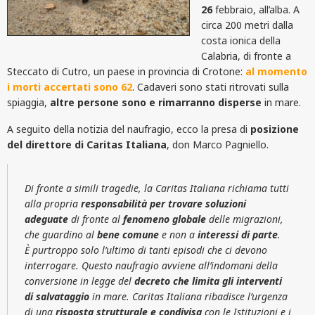
26
febbraio, all’alba. A
circa 200 metri dalla
costa ionica della
Calabria, di fronte a
Steccato di Cutro, un paese in provincia di Crotone:
al momento
i morti accertati sono 62
. Cadaveri sono stati ritrovati sulla
spiaggia,
altre persone sono e rimarranno disperse
in mare.
A seguito della notizia del naufragio, ecco la presa di
posizione
del direttore di Caritas Italiana
, don Marco Pagniello.
Di fronte a simili tragedie, la Caritas Italiana richiama tutti
alla propria
responsabilità per trovare soluzioni
adeguate
di fronte al
fenomeno globale
delle migrazioni,
che guardino al
bene comune
e non a
interessi di parte
.
È purtroppo solo l’ultimo di tanti episodi che ci devono
interrogare. Questo naufragio avviene all’indomani della
conversione in legge del
decreto che limita gli interventi
di salvataggio
in mare. Caritas Italiana ribadisce l’urgenza
di una
risposta strutturale e condivisa
con le Istituzioni e i