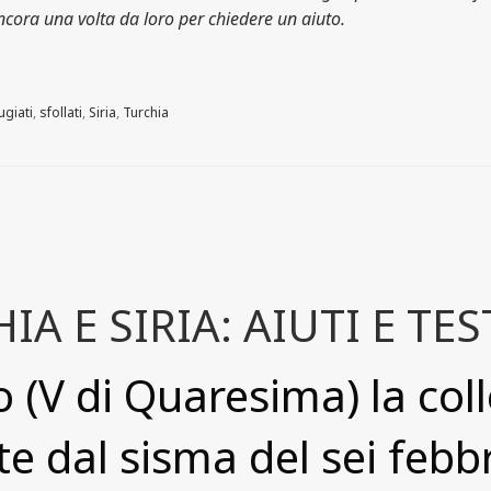
ncora una volta da loro per chiedere un aiuto.
fugiati
,
sfollati
,
Siria
,
Turchia
A E SIRIA: AIUTI E T
(V di Quaresima) la coll
te dal sisma del sei febb