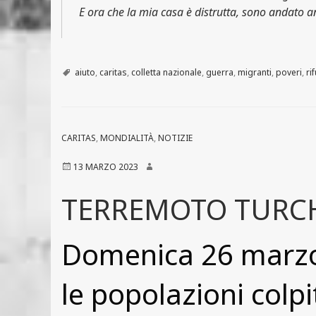
E ora che la mia casa è distrutta, sono andato a
aiuto
,
caritas
,
colletta nazionale
,
guerra
,
migranti
,
poveri
,
ri
CARITAS
,
MONDIALITÀ
,
NOTIZIE
13 MARZO 2023
TERREMOTO TURCHI
Domenica 26 marzo 
le popolazioni colpi