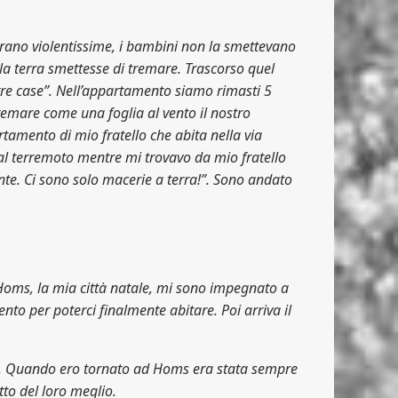
erano violentissime, i bambini non la smettevano
 la terra smettesse di tremare. Trascorso quel
stre case”. Nell’appartamento siamo rimasti 5
remare come una foglia al vento il nostro
artamento di mio fratello che abita nella via
al terremoto mentre mi trovavo da mio fratello
mente. Ci sono solo macerie a terra!”. Sono andato
Homs, la mia città natale, mi sono impegnato a
to per poterci finalmente abitare. Poi arriva il
tto. Quando ero tornato ad Homs era stata sempre
tto del loro meglio.