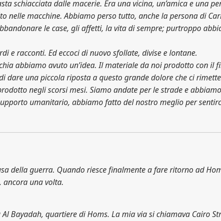
imasta schiacciata dalle macerie. Era una vicina, un’amica e una p
 nelle macchine. Abbiamo perso tutto, anche la persona di Carit
abbandonare le case, gli affetti, la vita di sempre; purtroppo a
ordi e racconti. Ed eccoci di nuovo sfollate, divise e lontane.
urchia abbiamo avuto un’idea. Il materiale da noi prodotto con il
di dare una piccola riposta a questo grande dolore che ci rimette
prodotto negli scorsi mesi. Siamo andate per le strade e abbiamo 
supporto umanitario, abbiamo fatto del nostro meglio per sentirci
a della guerra. Quando riesce finalmente a fare ritorno ad Homs, l
o, ancora una volta.
Bayadah, quartiere di Homs. La mia via si chiamava Cairo Stree