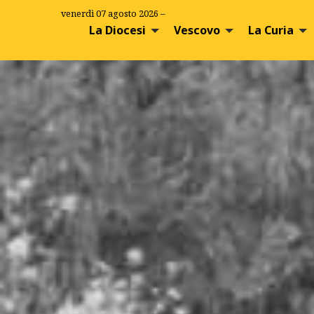
S
venerdì 07 agosto 2026 –
k
La Diocesi
Vescovo
La Curia
i
p
t
o
c
o
n
t
e
n
t