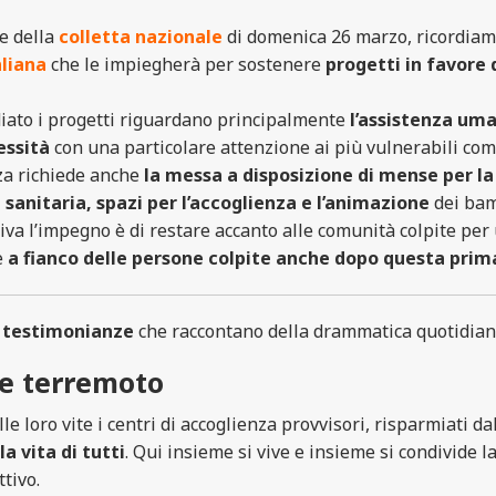
e della
colletta nazionale
di domenica 26 marzo, ricordiam
aliana
che le impiegherà per sostenere
progetti in favore 
iato i progetti riguardano principalmente
l’assistenza uman
essità
con una
particolare attenzione ai più vulnerabili come g
za richiede anche
la messa a disposizione di
mense per la 
 sanitaria, spazi per l’accoglienza e l’animazione
dei bam
iva l’impegno è di restare accanto alle comunità colpite pe
e
a fianco
delle persone colpite anche dopo questa prim
i testimonianze
che raccontano della drammatica quotidiani
 e terremoto
 loro vite i centri di accoglienza provvisori, risparmiati da
a vita di tutti
. Qui insieme si vive e insieme si condivide
ttivo.