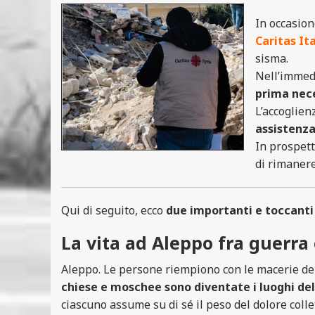
In occasion
Caritas It
sisma.
Nell’immed
prima nec
L’accoglien
assistenza
In prospett
di rimaner
Qui di seguito, ecco
due importanti e toccant
La vita ad Aleppo fra guerra
Aleppo. Le persone riempiono con le macerie delle
chiese e moschee sono diventate i luoghi dell
ciascuno assume su di sé il peso del dolore colle