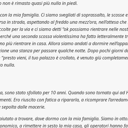
 non è rimasto quasi più nulla in piedi.
on la mia famiglia. Ci siamo svegliati di soprassalto, le scosse 
rsa in strada, aspettando al freddo una mezz’ora, nell’attesa che
colte per la via e ci siamo detti “ok possiamo rientrare nelle no
erché una seconda scossa violentissima ha fatto letteralmente t
ano più rientrare in casa. Allora siamo andati a dormire nell’app
izione una stanza per passare qualche notte. Dopo pochi giorni d
“presto vieni, il tuo palazzo è crollato, è venuto giù completa
o nulla.
ua, sono stato sfollato per 10 anni. Quando sono tornato qui ad 
nti. Ero riuscito con fatica a ripararla, a ricomprare l’arredamen
̀ sepolta dalle macerie.
 aiutato a trovare, dove dormo con la mia famiglia. Siamo in o
onomico, a rimettere in sesto la mia casa, gli operatori hanno fa