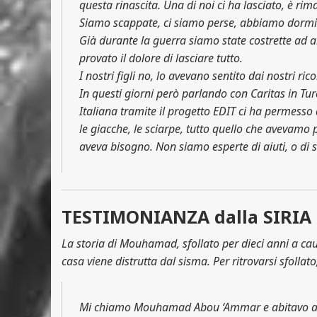
questa rinascita. Una di noi ci ha lasciato, è r
Siamo scappate, ci siamo perse, abbiamo dormito
Già durante la guerra siamo state costrette ad 
provato il dolore di lasciare tutto.
I nostri figli no, lo avevano sentito dai nostri ric
In questi giorni però parlando con Caritas in T
Italiana tramite il progetto EDIT ci ha permesso 
le giacche, le sciarpe, tutto quello che avevamo 
aveva bisogno. Non siamo esperte di aiuti, o di 
TESTIMONIANZA dalla SIRIA
La storia di Mouhamad, sfollato per dieci anni a caus
casa viene distrutta dal sisma. Per ritrovarsi sfollat
Mi chiamo Mouhamad Abou ‘Ammar e abitavo a Al 