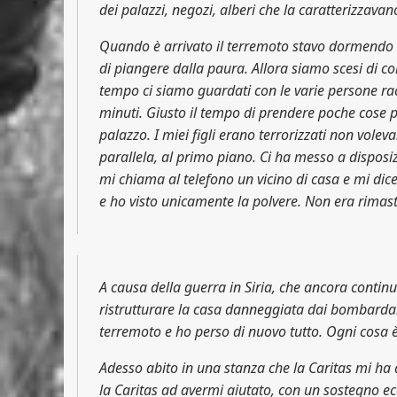
dei palazzi, negozi, alberi che la caratterizzavano
Quando è arrivato il terremoto stavo dormendo c
di piangere dalla paura. Allora siamo scesi di co
tempo ci siamo guardati con le varie persone rac
minuti. Giusto il tempo di prendere poche cose p
palazzo. I miei figli erano terrorizzati non volev
parallela, al primo piano. Ci ha messo a dispos
mi chiama al telefono un vicino di casa e mi dice 
e ho visto unicamente la polvere. Non era rimast
A causa della guerra in Siria, che ancora contin
ristrutturare la casa danneggiata dai bombardame
terremoto e ho perso di nuovo tutto. Ogni cosa e
Adesso abito in una stanza che la Caritas mi ha
la Caritas ad avermi aiutato, con un sostegno ec