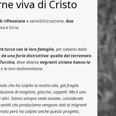
ne viva di Cristo
i riflessione
e sensibilizzazione,
due
ia e Siria.
tà turca con le loro famiglie
, per salvarsi dalla
da una furia distruttiva: quella del terremoto
.
 Turchia
, dove diverse
migranti siriane hanno la
è la loro testimonianza.
o che ha colpito la nostra vita, già fragile.
oduzione di maglioni, giacche, cappelli. Ma è uno
i altri. Siamo sempre state aiutate, considerate
I vestiti che produciamo vengono dati ai migranti
emoto però ha colpito anche questo progetto,