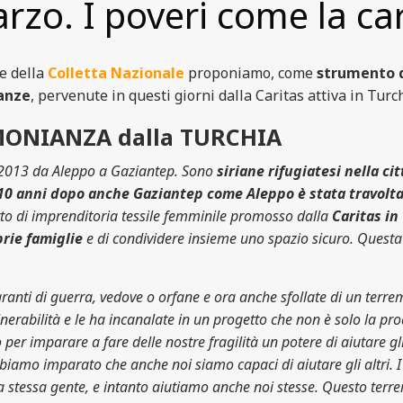
rzo. I poveri come la car
e della
Colletta Nazionale
proponiamo, come
strumento d
anze
, pervenute in questi giorni dalla Caritas attiva in Turch
MONIANZA dalla TURCHIA
 2013 da Aleppo a Gaziantep. Sono
siriane rifugiatesi nella cit
10 anni dopo anche Gaziantep come Aleppo è stata travolta 
o di imprenditoria tessile femminile promosso dalla
Caritas in
prie famiglie
e di condividere insieme uno spazio sicuro. Questa 
ti di guerra, vedove o orfane e ora anche sfollate di un terremot
nerabilità e le ha incanalate in un progetto che non è solo la pr
er imparare a fare delle nostre fragilità un potere di aiutare gl
biamo imparato che anche noi siamo capaci di aiutare gli altri. 
ra stessa gente, e intanto aiutiamo anche noi stesse. Questo terr