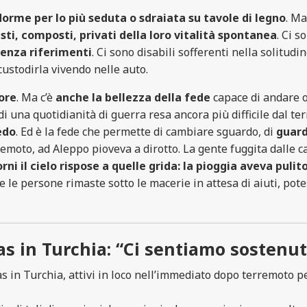
orme per lo più seduta o sdraiata su tavole di legno
. Ma
sti, composti, privati della loro vitalità spontanea
. Ci 
senza riferimenti
. Ci sono disabili sofferenti nella solitudi
custodirla vivendo nelle auto.
ore
. Ma c’è
anche la bellezza della fede
capace di andare o
i una quotidianità di guerra resa ancora più difficile dal t
edo
. Ed è la fede che permette di cambiare sguardo, di
guard
rremoto, ad Aleppo pioveva a dirotto. La gente fuggita dalle c
ni il cielo rispose a quelle grida: la pioggia aveva pulito 
 le persone rimaste sotto le macerie in attesa di aiuti, pote
as in Turchia: “Ci sentiamo sostenut
as in Turchia, attivi in loco nell’immediato dopo terremoto pe